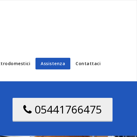
ttrodomestici
Assistenza
Contattaci
05441766475